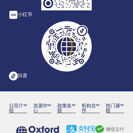
小红书
抖音
公司介
资源中
政策条
机构合
热门课
绍
心
款
作
程