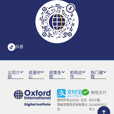
抖音
公司介
资源中
政策条
机构合
热门课
绍
心
款
作
程
版权所有@2026 北京
京ICP备
博威思教育咨询有限公
2024060512
司
号-2