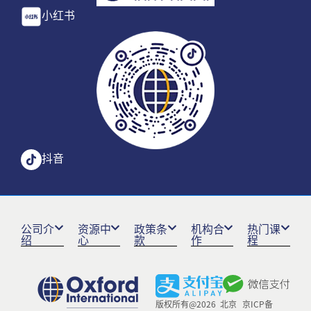
小红书
抖音
公司介
资源中
政策条
机构合
热门课
绍
心
款
作
程
版权所有@2026 北京
京ICP备