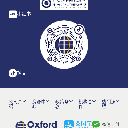
小红书
抖音
公司介
资源中
政策条
机构合
热门课
绍
心
款
作
程